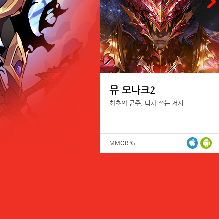
뮤 모나크2
최초의 군주, 다시 쓰는 서사
MMORPG