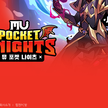
회사소개
웹젠PC방