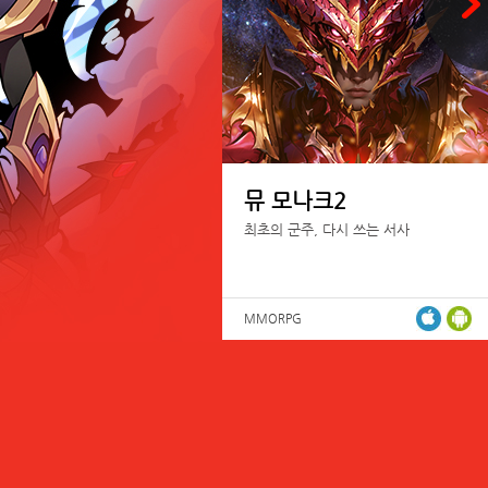
뮤 모나크2
최초의 군주, 다시 쓰는 서사
MMORPG