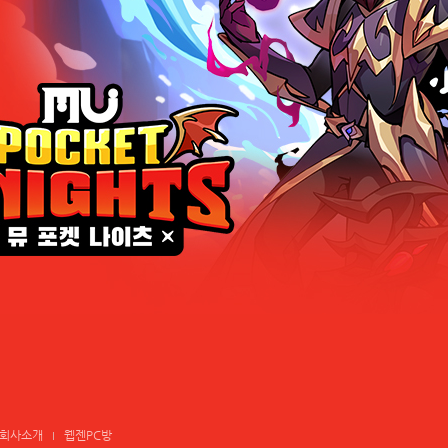
회사소개
웹젠PC방