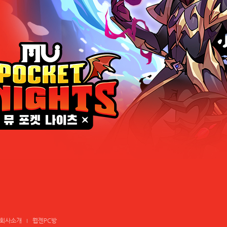
회사소개
웹젠PC방