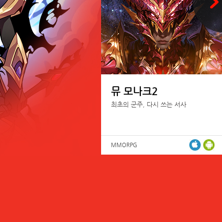
뮤 모나크2
최초의 군주, 다시 쓰는 서사
MMORPG