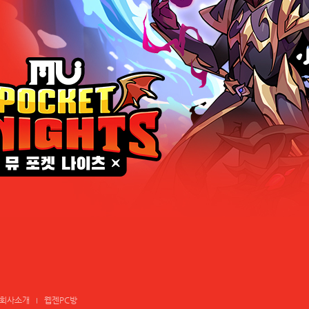
회사소개
웹젠PC방