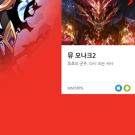
뮤 모나크2
최초의 군주, 다시 쓰는 서사
MMORPG