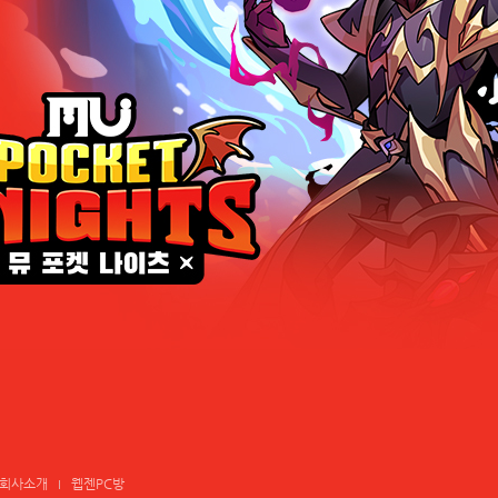
회사소개
웹젠PC방