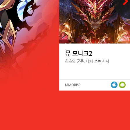
뮤 모나크2
최초의 군주, 다시 쓰는 서사
MMORPG