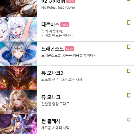
R2 ORIGIN
NEW
No Rules, Just Power!
테르비스
NEW
꿈의 여정에서,
기적을 만드는 이야기
드래곤소드
NEW
드래곤소드를 꿈꾸는 영웅들의 이야기
뮤 모나크2
최초의 군주, 다시 쓰는 서사
뮤 모나크
찬란한 영광 그대로
썬 클래식
새로운 시대의 서막