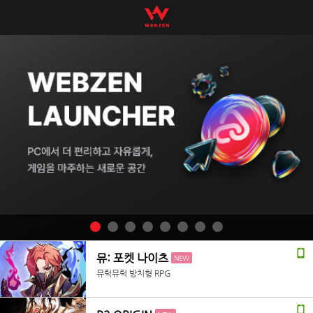
뮤: 포켓 나이츠
NEW
뮤럭뮤럭 방치형 RPG