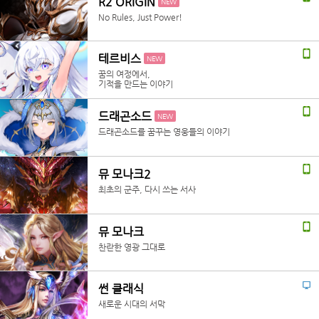
R2 ORIGIN
NEW
No Rules, Just Power!
테르비스
NEW
꿈의 여정에서,
기적을 만드는 이야기
드래곤소드
NEW
드래곤소드를 꿈꾸는 영웅들의 이야기
뮤 모나크2
최초의 군주, 다시 쓰는 서사
뮤 모나크
찬란한 영광 그대로
썬 클래식
새로운 시대의 서막