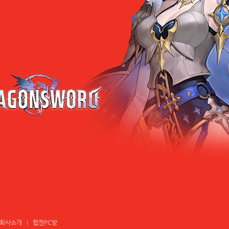
회사소개
웹젠PC방