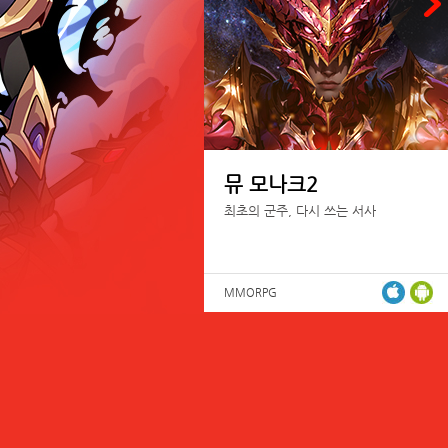
뮤 모나크2
최초의 군주, 다시 쓰는 서사
MMORPG