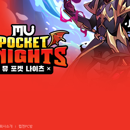
회사소개
웹젠PC방