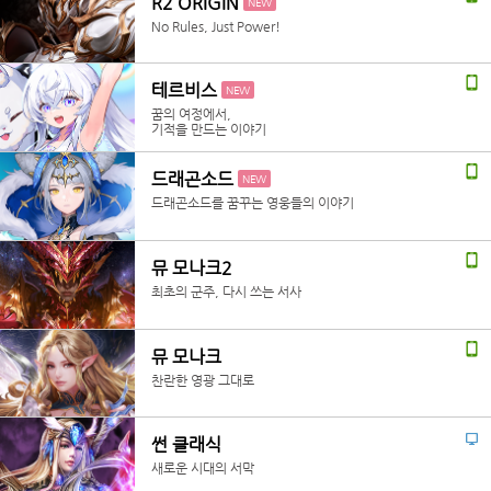
R2 ORIGIN
NEW
No Rules, Just Power!
테르비스
NEW
꿈의 여정에서,
기적을 만드는 이야기
드래곤소드
NEW
드래곤소드를 꿈꾸는 영웅들의 이야기
뮤 모나크2
최초의 군주, 다시 쓰는 서사
뮤 모나크
찬란한 영광 그대로
썬 클래식
새로운 시대의 서막