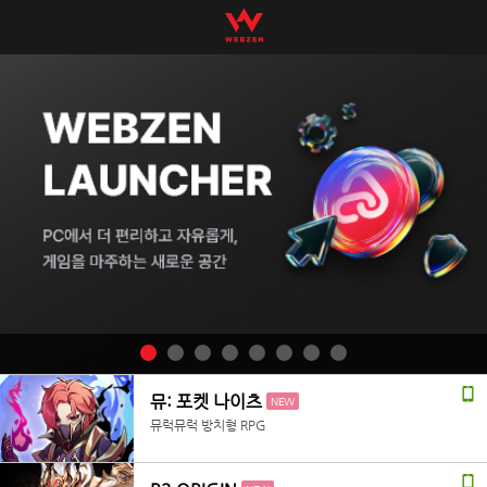
뮤: 포켓 나이츠
NEW
뮤럭뮤럭 방치형 RPG