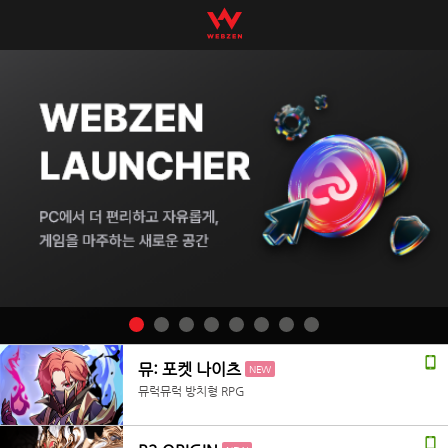
뮤: 포켓 나이츠
NEW
뮤럭뮤럭 방치형 RPG