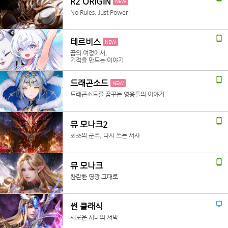
R2 ORIGIN
NEW
No Rules, Just Power!
테르비스
NEW
꿈의 여정에서,
기적을 만드는 이야기
드래곤소드
NEW
드래곤소드를 꿈꾸는 영웅들의 이야기
뮤 모나크2
최초의 군주, 다시 쓰는 서사
뮤 모나크
찬란한 영광 그대로
썬 클래식
새로운 시대의 서막