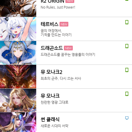
R2 ORIGIN
NEW
No Rules, Just Power!
테르비스
NEW
꿈의 여정에서,
기적을 만드는 이야기
드래곤소드
NEW
드래곤소드를 꿈꾸는 영웅들의 이야기
뮤 모나크2
최초의 군주, 다시 쓰는 서사
뮤 모나크
찬란한 영광 그대로
썬 클래식
새로운 시대의 서막