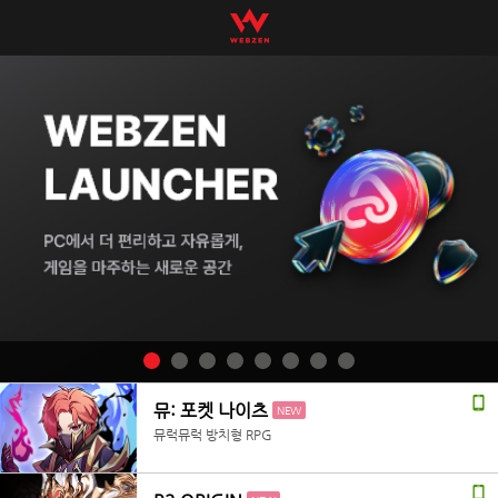
뮤: 포켓 나이츠
NEW
뮤럭뮤럭 방치형 RPG