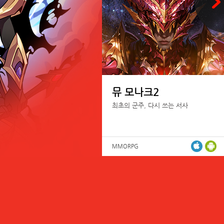
뮤 모나크2
최초의 군주, 다시 쓰는 서사
MMORPG