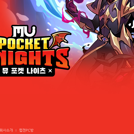
회사소개
웹젠PC방