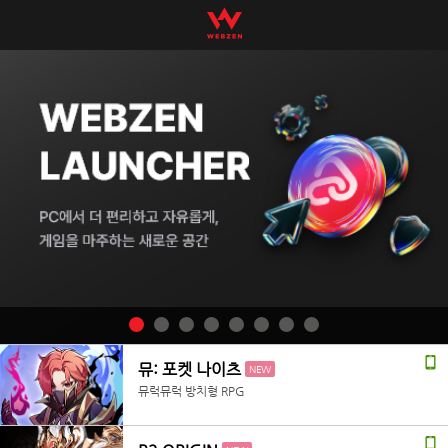
뮤: 포켓 나이츠
NEW
뮤럭뮤럭 방치형 RPG