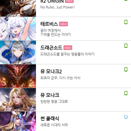
R2 ORIGIN
NEW
No Rules, Just Power!
테르비스
NEW
꿈의 여정에서,
기적을 만드는 이야기
드래곤소드
NEW
드래곤소드를 꿈꾸는 영웅들의 이야기
뮤 모나크2
최초의 군주, 다시 쓰는 서사
뮤 모나크
찬란한 영광 그대로
썬 클래식
새로운 시대의 서막