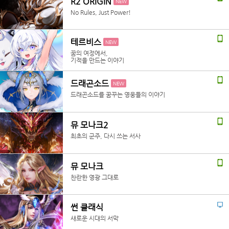
R2 ORIGIN
NEW
No Rules, Just Power!
테르비스
NEW
꿈의 여정에서,
기적을 만드는 이야기
드래곤소드
NEW
드래곤소드를 꿈꾸는 영웅들의 이야기
뮤 모나크2
최초의 군주, 다시 쓰는 서사
뮤 모나크
찬란한 영광 그대로
썬 클래식
새로운 시대의 서막