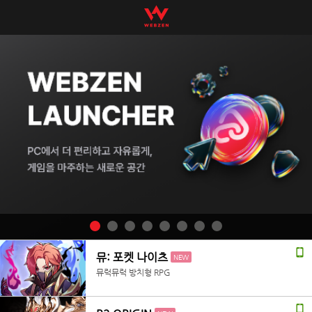
뮤: 포켓 나이츠
NEW
뮤럭뮤럭 방치형 RPG