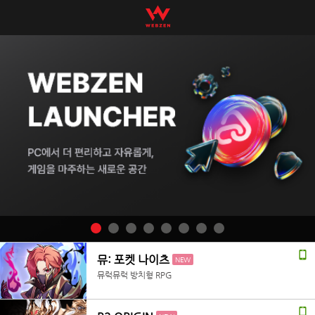
뮤: 포켓 나이츠
NEW
뮤럭뮤럭 방치형 RPG