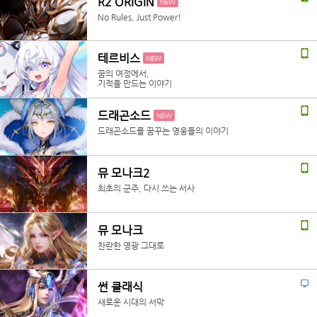
R2 ORIGIN
NEW
No Rules, Just Power!
테르비스
NEW
꿈의 여정에서,
기적을 만드는 이야기
드래곤소드
NEW
드래곤소드를 꿈꾸는 영웅들의 이야기
뮤 모나크2
최초의 군주, 다시 쓰는 서사
뮤 모나크
찬란한 영광 그대로
썬 클래식
새로운 시대의 서막