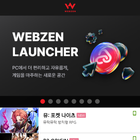
뮤: 포켓 나이츠
NEW
뮤럭뮤럭 방치형 RPG