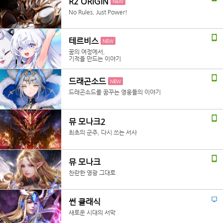
R2 ORIGIN
NEW
No Rules, Just Power!
테르비스
NEW
꿈의 여정에서,
기적을 만드는 이야기
드래곤소드
NEW
드래곤소드를 꿈꾸는 영웅들의 이야기
뮤 모나크2
최초의 군주, 다시 쓰는 서사
뮤 모나크
찬란한 영광 그대로
썬 클래식
새로운 시대의 서막