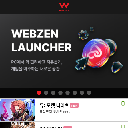
뮤: 포켓 나이츠
NEW
뮤럭뮤럭 방치형 RPG