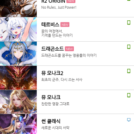
R2 ORIGIN
NEW
No Rules, Just Power!
테르비스
NEW
꿈의 여정에서,
기적을 만드는 이야기
드래곤소드
NEW
드래곤소드를 꿈꾸는 영웅들의 이야기
뮤 모나크2
최초의 군주, 다시 쓰는 서사
뮤 모나크
찬란한 영광 그대로
썬 클래식
새로운 시대의 서막