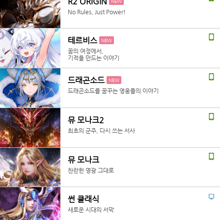
R2 ORIGIN
NEW
No Rules, Just Power!
테르비스
NEW
꿈의 여정에서,
기적을 만드는 이야기
드래곤소드
NEW
드래곤소드를 꿈꾸는 영웅들의 이야기
뮤 모나크2
최초의 군주, 다시 쓰는 서사
뮤 모나크
찬란한 영광 그대로
썬 클래식
새로운 시대의 서막