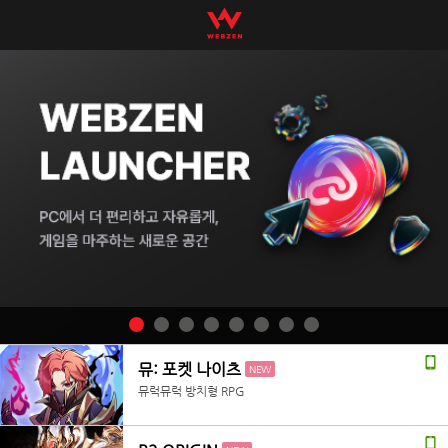
뮤: 포켓 나이츠
NEW
뮤럭뮤럭 방치형 RPG