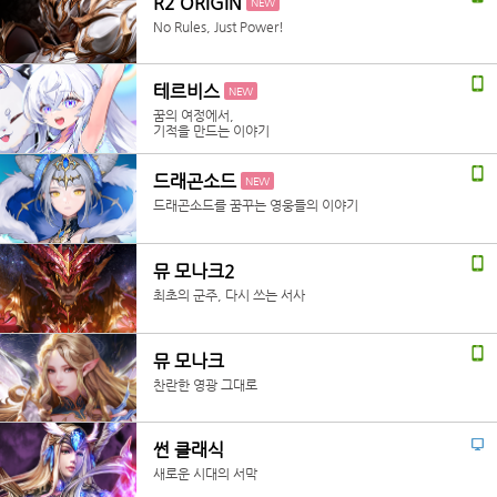
R2 ORIGIN
NEW
No Rules, Just Power!
테르비스
NEW
꿈의 여정에서,
기적을 만드는 이야기
드래곤소드
NEW
드래곤소드를 꿈꾸는 영웅들의 이야기
뮤 모나크2
최초의 군주, 다시 쓰는 서사
뮤 모나크
찬란한 영광 그대로
썬 클래식
새로운 시대의 서막