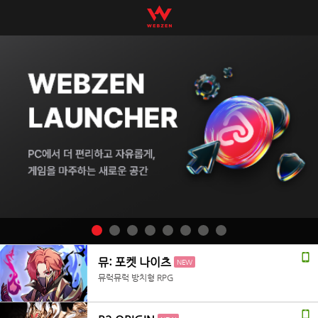
뮤: 포켓 나이츠
NEW
뮤럭뮤럭 방치형 RPG