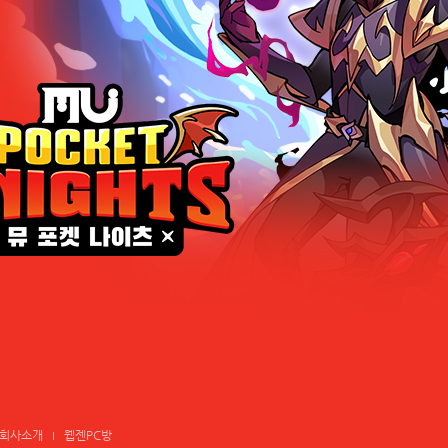
회사소개
웹젠PC방