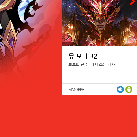
뮤 모나크2
최초의 군주, 다시 쓰는 서사
MMORPG