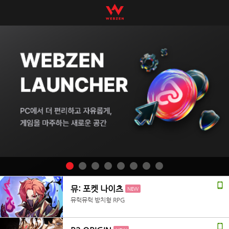
뮤: 포켓 나이츠
NEW
뮤럭뮤럭 방치형 RPG