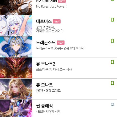
R2 ORIGIN
NEW
No Rules, Just Power!
테르비스
NEW
꿈의 여정에서,
기적을 만드는 이야기
드래곤소드
NEW
드래곤소드를 꿈꾸는 영웅들의 이야기
뮤 모나크2
최초의 군주, 다시 쓰는 서사
뮤 모나크
찬란한 영광 그대로
썬 클래식
새로운 시대의 서막