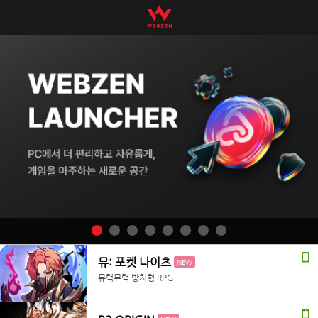
뮤: 포켓 나이츠
NEW
뮤럭뮤럭 방치형 RPG