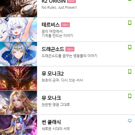
R2 ORIGIN
NEW
No Rules, Just Power!
테르비스
NEW
꿈의 여정에서,
기적을 만드는 이야기
드래곤소드
NEW
드래곤소드를 꿈꾸는 영웅들의 이야기
뮤 모나크2
최초의 군주, 다시 쓰는 서사
뮤 모나크
찬란한 영광 그대로
썬 클래식
새로운 시대의 서막