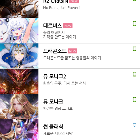
R2 ORIGIN
NEW
No Rules, Just Power!
테르비스
NEW
꿈의 여정에서,
기적을 만드는 이야기
드래곤소드
NEW
드래곤소드를 꿈꾸는 영웅들의 이야기
뮤 모나크2
최초의 군주, 다시 쓰는 서사
뮤 모나크
찬란한 영광 그대로
썬 클래식
새로운 시대의 서막