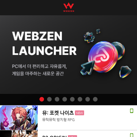
뮤: 포켓 나이츠
NEW
뮤럭뮤럭 방치형 RPG