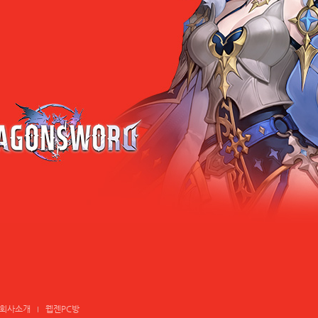
회사소개
웹젠PC방