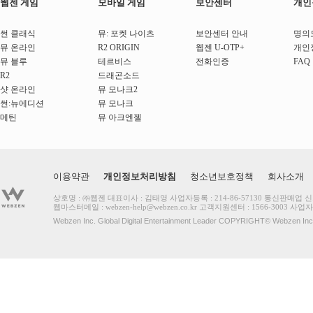
웹젠 게임
모바일 게임
보안센터
개인
썬 클래식
뮤: 포켓 나이츠
보안센터 안내
명의
뮤 온라인
R2 ORIGIN
웹젠 U-OTP+
개인
뮤 블루
테르비스
전화인증
FAQ
R2
드래곤소드
샷 온라인
뮤 모나크2
썬:뉴에디션
뮤 모나크
메틴
뮤 아크엔젤
이용약관
개인정보처리방침
청소년보호정책
회사소개
상호명 : ㈜웹젠 대표이사 : 김태영 사업자등록 : 214-86-57130 통신판매업 
웹마스터메일 :
webzen-help@webzen.co.kr
고객지원센터 : 1566-3003
사업자
Webzen Inc. Global Digital Entertainment Leader COPYRIGHT© Webzen 