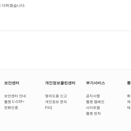
을 다하겠습니다.
보안센터
개인정보클린센터
부가서비스
통
보안센터 안내
명의도용 신고
공지사항
회
웹젠 U-OTP+
개인정보 문의
웹젠 캠페인
계
전화인증
FAQ
사이트맵
재
웹젠 런처