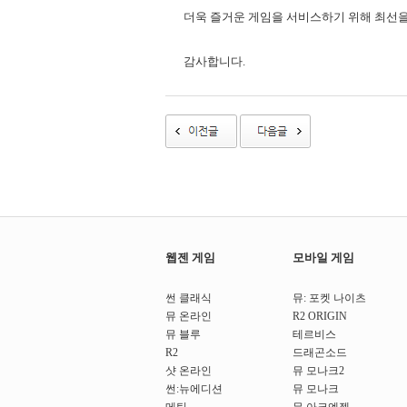
더욱 즐거운 게임을 서비스하기 위해 최선
감사합니다.
웹젠 게임
모바일 게임
썬 클래식
뮤: 포켓 나이츠
뮤 온라인
R2 ORIGIN
뮤 블루
테르비스
R2
드래곤소드
샷 온라인
뮤 모나크2
썬:뉴에디션
뮤 모나크