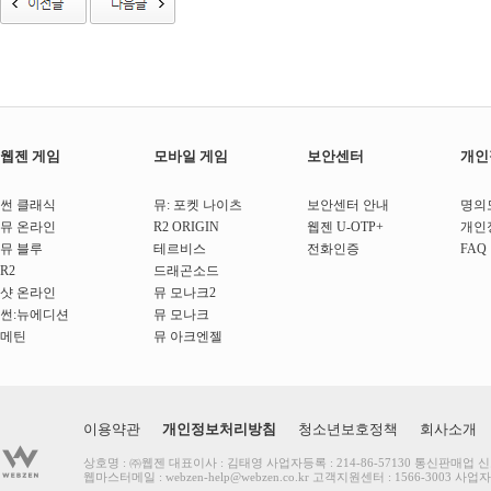
웹젠 게임
모바일 게임
보안센터
개인
썬 클래식
뮤: 포켓 나이츠
보안센터 안내
명의
뮤 온라인
R2 ORIGIN
웹젠 U-OTP+
개인
뮤 블루
테르비스
전화인증
FAQ
R2
드래곤소드
샷 온라인
뮤 모나크2
썬:뉴에디션
뮤 모나크
메틴
뮤 아크엔젤
이용약관
개인정보처리방침
청소년보호정책
회사소개
상호명 : ㈜웹젠 대표이사 : 김태영 사업자등록 : 214-86-57130 통신판매업 
웹마스터메일 :
webzen-help@webzen.co.kr
고객지원센터 : 1566-3003
사업자