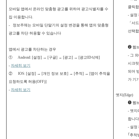
클릭합
모바일 앱에서 온라인 맞춤형 광고를 위하여 광고식별자를 수
-
설정
집·이용합니다.
「서드
-
정보주체는 모바일 단말기의 설정 변경을 통해 앱의 맞춤형
선택합
광고를 차단·허용할 수 있습니다
❷
웹브
앱에서 광고를 차단하는 경우
-
그 외
① Android: [설정] → [구글] → [광고] → [광고ID삭제]
시크릿
-
자세히
보기
되어 
② IOS: [설정] → [개인 정보 보호] → [추적] → [앱이 추적을
가 기
요청하도록 허용(OFF)]
-
자세히
보기
엣지(Edge)
❶
웹브
-
엣지에
합니다
-
설정
｢
추적