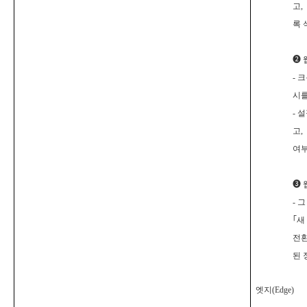
고,
록 
❷
-
크
시를
-
설
고,
여부
❸
-
그
｢
새
전환
된 
엣지(Edge)