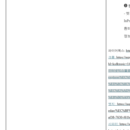
❸
-
엣
InPr
환되
정보
파이어폭스:
ht
크롬:
https://s
hl=ko&topic=1
인터넷익스플로러: htt
explorer%E
%ED%8C%8C%
%EC%82%AD%
%EB%B0%A9%EB
엣지 :
https://s
edge/%EC%B
af38-7630-f61
사파리:
https:/