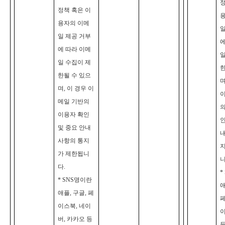
정
정책 혹은 이
용자의 이메
일
일 제공 거부
에
에 따라 이메
일
일 수집이 제
한
한될 수 있으
며
며, 이 경우 이
메일 기반의
의
이용자 확인
인
및 중요 안내
사항의 통지
가 제한됩니
니
다.
*
* SNS
명이란
애
애플, 구글, 페
페
이스북, 네이
이
버, 카카오 등
등