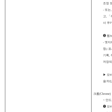
조정 
-
또는,
고, 「
사 쿠
❷
웹브
-
엣지에
창
｣
표
기록,
저장되
▶
모바
용/차
크롬(Chrome)
<
안드로
❶
모바