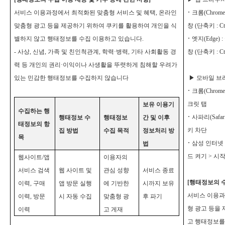
서비스 이용과정에서 최적화된 맞춤형 서비스 및 혜택, 온라인
･
크롬(Chrom
맞춤형 광고 등을 제공하기 위하여 쿠키를 활용하여 개인을 식
창 (단축키 : Ctr
별하지 않고 행태정보를 수집 이용하고 있습니다.
･
엣지(Edge) 
-
사상, 신념, 가족 및 친인척관계, 학력·병력, 기타 사회활동 경
창 (단축키 : Ctr
력 등 개인의 권리·이익이나 사생활을 뚜렷하게 침해할 우려가
있는 민감한 행태정보를 수집하지 않습니다
▶
모바일 브
･
크롬(Chrom
크릿 탭
보유 이용기
수집하는 행
･
사파리(Safar
행태정보 수
행태정보
간 및 이후
태정보의 항
키 차단
집 방법
수집 목적
정보처리 방
목
･
삼성 인터넷 
법
드 켜기 > 시
웹사이트/앱
이용자의
서비스 검색
웹 사이트 및
관심 성향
서비스 종료
[
행태정보의 수
이력, 구매
앱 방문 실행
에 기반한
시까지 보유
서비스 이용과
이력, 방문
시 자동 수집
맞춤형 광
후 파기
형 광고 등을
이력
고 게재
고 행태정보를