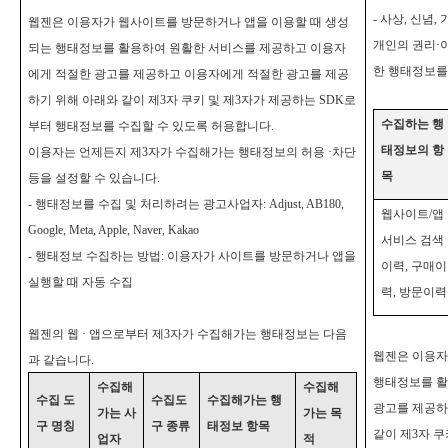
-
사상, 신념,
웹젠은 이용자가 웹사이트를 방문하거나 앱을 이용할 때 생성
개인의 권리·
되는 행태정보를 활용하여 원활한 서비스를 제공하고 이용자
한 행태정보를
에게 적절한 광고를 제공하고 이용자에게 적절한 광고를 제공
하기 위해 아래와 같이 제3자 쿠키 및 제3자가 제공하는 SDK로
수집하는 행
부터 행태정보를 수집할 수 있도록 허용합니다.
태정보의 항
이용자는 언제든지 제3자가 수집해가는 행태정보의 허용 ·차단
목
등을 설정할 수 있습니다.
-
행태정보를 수집 및 처리하려는 광고사업자: Adjust, AB180,
웹사이트/앱
Google, Meta, Apple, Naver, Kakao
서비스 검색
-
행태정보 수집하는 방법: 이용자가 사이트를 방문하거나 앱을
이력, 구매이
실행할 때 자동 수집
력, 방문이력
웹젠의 웹 · 앱으로부터 제3자가 수집해가는 행태정보는 다음
웹젠은 이용자
과 같습니다.
행태정보를 활
수집해
수집해
수집 도
수집도
수집해가는 행
광고를 제공하
가는 사
가는 목
구 명칭
구 종류
태정보 항목
같이 제3자 
업자
적