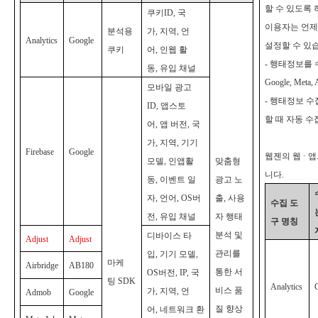
할 수 있도록
쿠키ID, 국
이용자는 언제
분석용
가, 지역, 언
Analytics
Google
설정할 수 있
쿠키
어, 인웹 활
-
행태정보를 
동, 유입 채널
Google, Meta, 
모바일 광고
-
행태정보 수
ID, 앱스토
할 때 자동 수
어, 앱 버전, 국
가, 지역, 기기
Firebase
Google
웹젠의 웹 ·
모델, 인앱활
맞춤형
니다.
동, 이벤트 일
광고 노
자, 언어, OS버
출, 사용
수집 도
전, 유입 채널
자 행태
구 명칭
분석 및
디바이스 타
Adjust
Adjust
관리를
입, 기기 모델,
마케
Airbridge
AB180
통한 서
OS버전, IP, 국
팅 SDK
Analytics
비스 품
가, 지역, 언
Admob
Google
질 향상
어, 네트워크 환