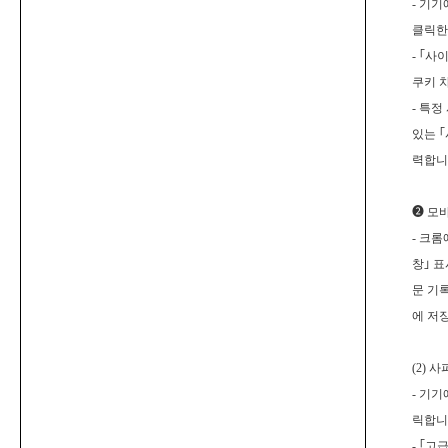
-
기기에
클릭한
-
｢
사이
쿠키 
-
특정
있는
｢
력합니
❷
모바
-
크롬에
창
｣
표
문 기
에 저
(2)
사파
-
기기
릭합니
-
｢
고