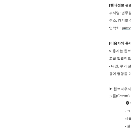
[
행태정보 관련
부서명: 법무
주소: 경기도 
연락처:
priva
[
이용자의 통제
이용자는 웹브
고를 일괄적으
-
다만, 쿠키 
용에 영향을 
▶
웹브라우저를
크롬(Chrome)
❶
-
크
시를
-
설