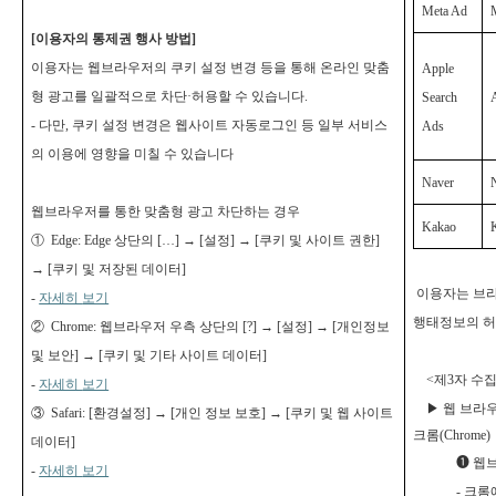
Meta Ad
[
이용자의 통제권 행사 방법]
이용자는 웹브라우저의 쿠키 설정 변경 등을 통해 온라인 맞춤
Apple
형 광고를 일괄적으로 차단·허용할 수 있습니다.
Search
-
다만, 쿠키 설정 변경은 웹사이트 자동로그인 등 일부 서비스
Ads
의 이용에 영향을 미칠 수 있습니다
Naver
웹브라우저를 통한 맞춤형 광고 차단하는 경우
Kakao
① Edge: Edge 상단의 […] → [설정] → [쿠키 및 사이트 권한]
→ [쿠키 및 저장된 데이터]
이용자는 브라
-
자세히
보기
행태정보의 허용
② Chrome: 웹브라우저 우측 상단의 [?] → [설정] → [개인정보
및 보안] → [쿠키 및 기타 사이트 데이터]
<
제3자 수집
-
자세히
보기
▶
웹 브라
③ Safari: [환경설정] → [개인 정보 보호] → [쿠키 및 웹 사이트
크롬(Chrome)
데이터]
❶
웹브
-
자세히
보기
-
크롬에