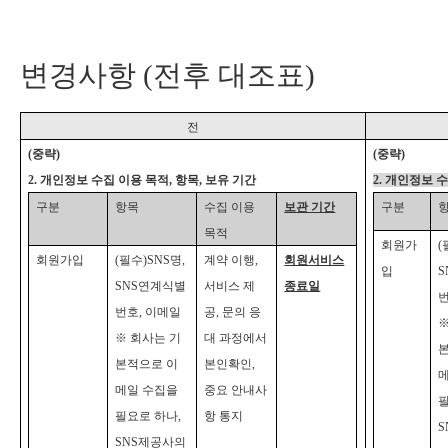
변경사항 (전후 대조표)
전
(
중략)
(
중략)
2.
개인정보 수집 이용 목적, 항목, 보유 기간
2.
개인정보 수
구분
항목
수집 이용
보관 기간
구분
목적
회원가
(
회원가입
(
필수)SNS명,
계약 이행,
회원서비스
입
SNS연계식별
서비스 제
종료일
번
번호, 이메일
공, 문의 응
※
※ 회사는 기
대 과정에서
본적으로 이
본인확인,
메일 수집을
중요 안내사
필
필요로 하나,
항 통지
SNS제공사의