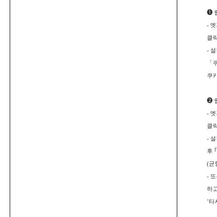
❶
-
엣
클릭
-
설
「쿠
쿠키
❷
-
엣
클릭
-
설
후
｢
(균
-
또
하고
‘타