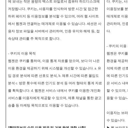
에 보내는 작은 용량의 텍스트 파일로서 컴퓨터 하드디스크에
다. 쿠키는, 
저장됩니다. 쿠키는, 사용자를 인식하여 방문 시간 및 접근한
이용정보를 분
하위 페이지 등 이용정보를 분석할 수 있으며, 여러 웹 사이트
매개체로 이용
에서 웹젠과 연결하는 매개체로 이용될 수 있습니다. 세션은 사
관리하며, 인증
용자 정보 파일을 서버에서 관리하며, 인증 유지와 해제 등, 접
다.
속상태 관리를 주 목적으로 합니다.
-
쿠키의 이용
-
쿠키의 이용 목적
웹젠은 쿠키를 
웹젠은 쿠키를 통하여, 이용 통계 자료를 얻으며, 보다 더 나은
환경을 제공하기
이용 환경을 제공하기 위해 시스템을 개선할 수 있습니다. a. 유
석에 따른 선호
입 경로 분석에 따른 선호도 분석, b. 체류 시간에 따른 몰입도
에 따른 인기도
분석 c. 방문 횟수에 따른 인기도 분석 등 여러 형태의 통계 자료
은 서비스 내
를 획득합니다. d. 웹젠은 서비스 내에서 쿠키를 이용한 개인화
할 수 있으며,
서비스를 이용자에게 제공할 수 있으며, 제휴 채널을 통한 광고
용할 수 있습니
송출 등 마케팅 목적으로도 이용할 수 있습니다.
이용자는 브라
수 있습니다.
[
행태정보의 수집 이용 제공 및 거부 등에 관한 사항]
▶
웹 브라우저