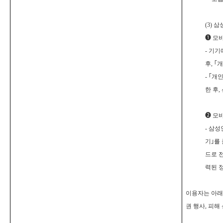
(3)
삼
❶
모바
-
기기에
후,
｢
개
-
｢
개인
한 후,
❷
모바
-
삼성인
기
｣
를
드로 
력된 
이용자는 아래
권 행사, 피해