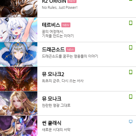
R2 ORIGIN
NEW
No Rules, Just Power!
테르비스
NEW
꿈의 여정에서,
기적을 만드는 이야기
드래곤소드
NEW
드래곤소드를 꿈꾸는 영웅들의 이야기
뮤 모나크2
최초의 군주, 다시 쓰는 서사
뮤 모나크
찬란한 영광 그대로
썬 클래식
새로운 시대의 서막