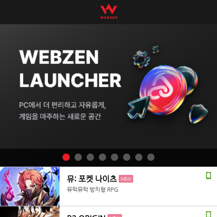
뮤: 포켓 나이츠
NEW
뮤럭뮤럭 방치형 RPG